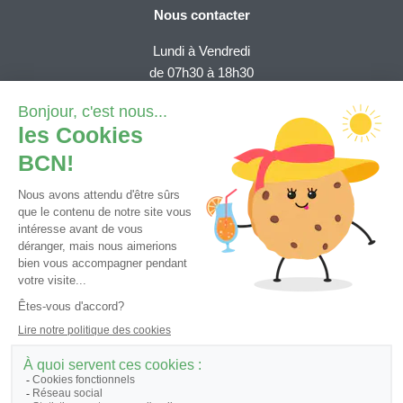
Nous contacter
Lundi à Vendredi
de 07h30 à 18h30
Depuis la Suisse (numéro gratuit):
0800 820 620
Depuis l'étranger (tarif national)
+41 32 723 61 11
Demande e-services
Contact général
Tutoriels et FAQ
© 2026 - Banque Cantonale Neuchâteloise, tous droits réservés.