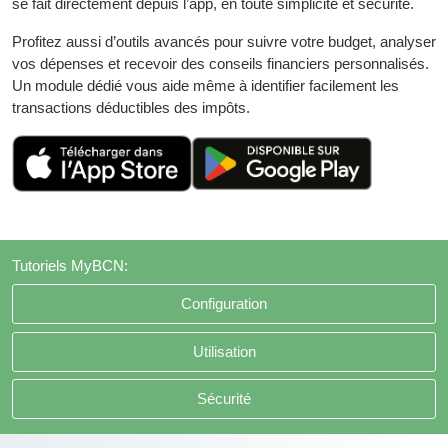
se fait directement depuis l’app, en toute simplicité et sécurité.
Profitez aussi d’outils avancés pour suivre votre budget, analyser
vos dépenses et recevoir des conseils financiers personnalisés.
Un module dédié vous aide même à identifier facilement les
transactions déductibles des impôts.
Contenu
Tutoriels MyBCN:
Configuration
Utilisation
Sécurité