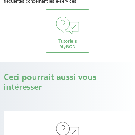
fréquentes concernant les e-services.
gouvernement américain interdisant à Huawei d’utiliser certaines
technologies américaines.
Tutoriels
MyBCN
Ceci pourrait aussi vous
intéresser