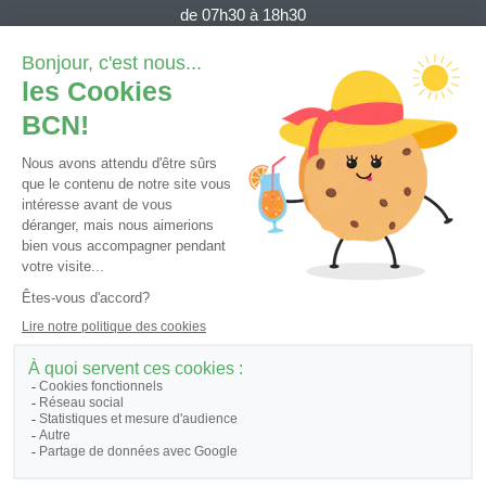
de 07h30 à 18h30
Depuis la Suisse (numéro gratuit):
0800 820 620
Depuis l'étranger (tarif national)
+41 32 723 61 11
Demande e-services
Contact général
Tutoriels et FAQ
© 2026 - Banque Cantonale Neuchâteloise, tous droits réservés.
Informations légales et juridiques
Cookies
|
Politique de protection des données
|
Traitement des données
personnelles
|
Informations juridiques
|
Identification et prévention des conflits