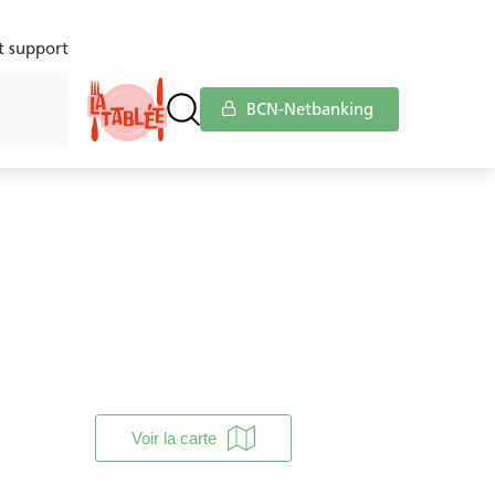
t support
BCN-Netbanking
ces
Service à la clientèle
Voir la carte