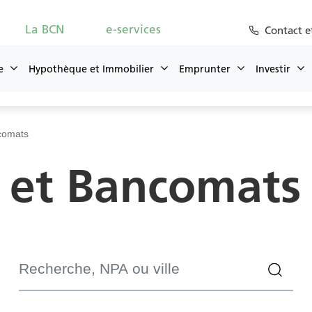
La BCN
e-services
Contact e
e
Hypothèque et Immobilier
Emprunter
Investir
comats
rgences cartes
Hotline e-servi
 et Bancomats