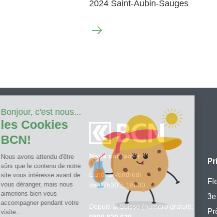
2024 Saint-Aubin-Sauges
Nous contacter
Pr
Lundi à Vendredi
Fl
de 07h30 à 18h30
3e 
Depuis la Suisse (numéro gratuit):
Pr
0800 820 620