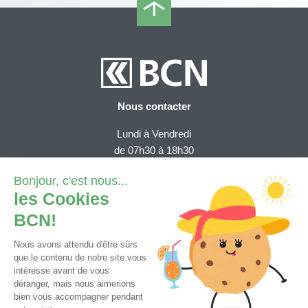
Nous contacter
Lundi à Vendredi
de 07h30 à 18h30
Depuis la Suisse (numéro gratuit):
0800 820 620
Depuis l'étranger (tarif national)
+41 32 723 61 11
Demande e-services
Contact général
Tutoriels et FAQ