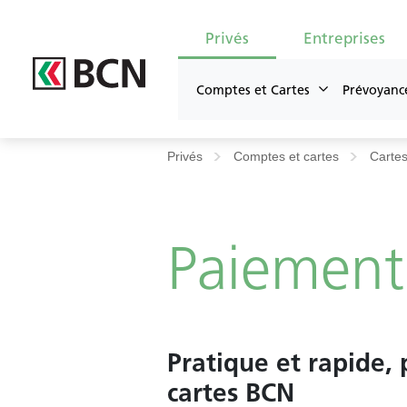
Privés
Entreprises
Comptes et Cartes
Prévoyanc
Entête
Privés
Comptes et cartes
Cartes
Contact général
U
Paiement
Pratique et rapide, 
Body
cartes BCN