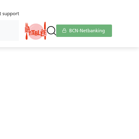
t support
BCN-Netbanking
ces
Service à la clientèle