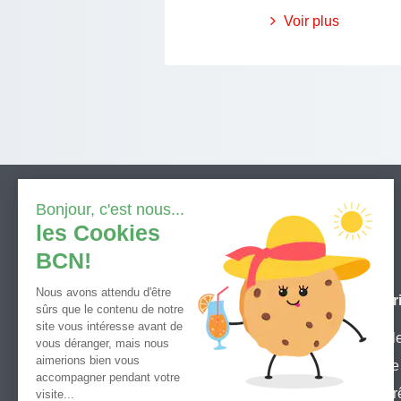
Voir plus
Nous contacter
Pr
Lundi à Vendredi
Fl
de 07h30 à 18h30
3e 
Depuis la Suisse (numéro gratuit):
Pr