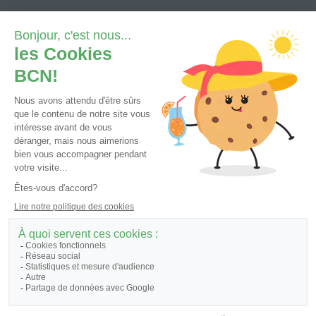
Depuis la Suisse (numéro gratuit):
0800 820 620
Depuis l'étranger (tarif national)
+41 32 723 61 11
Demande e-services
Contact général
Tutoriels et FAQ
© 2026 - Banque Cantonale Neuchâteloise, tous droits réservés.
Informations légales et juridiques
Cookies
|
Politique de protection des données
|
Traitement des données
personnelles
|
Informations juridiques
|
Identification et prévention des conflits
d’intérêts