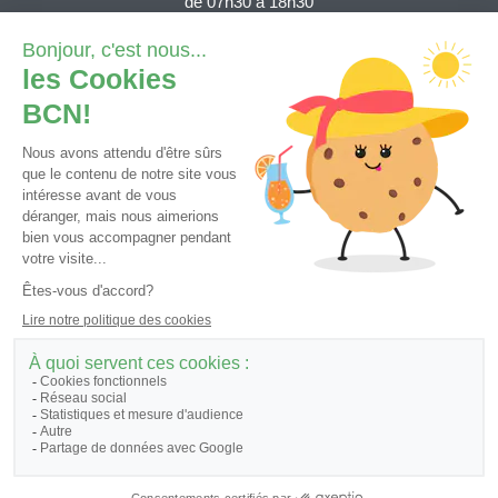
de 07h30 à 18h30
Depuis la Suisse (numéro gratuit):
0800 820 620
Depuis l'étranger (tarif national)
+41 32 723 61 11
Demande e-services
Contact général
Tutoriels et FAQ
© 2026 - Banque Cantonale Neuchâteloise, tous droits réservés.
Informations légales et juridiques
Cookies
|
Politique de protection des données
|
Traitement des données
personnelles
|
Informations juridiques
|
Identification et prévention des conflits
d’intérêts