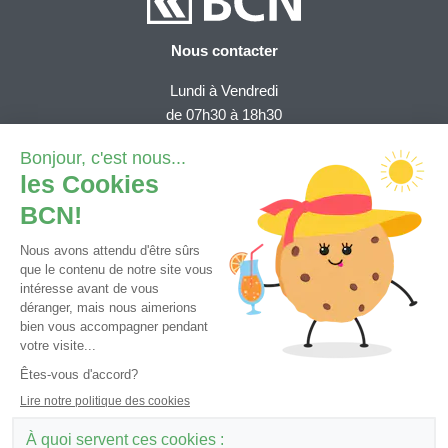
Nous contacter
Lundi à Vendredi
de 07h30 à 18h30
Depuis la Suisse (numéro gratuit):
0800 820 620
Depuis l'étranger (tarif national)
+41 32 723 61 11
Demande e-services
Contact général
Tutoriels et FAQ