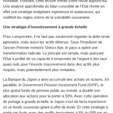
mondiale. Pourtant, cette lecture mérite d’être revue aujourd’hui.
Une analyse approfondie du bilan consolidé de l'Etat révèle en
effet une stratégie budgétaire ingénieuse et audacieuse, qui
redéfinit les règles même de la solvabilité souveraine.
Une stratégie d'investissement à grande échelle
Pour comprendre, il ne faut pas seulement regarder la dette brute
japonaise, mais aussi les actifs détenus. Sous l’impulsion de
l'ancien Premier ministre Shinzo Abe, le pays a opéré une
transformation radicale. Le principe est simple, mais puissant:
l’Etat a profité de sa capacité à emprunter de l’argent à des taux
quasi nuls pour l’investir massivement dans des actifs plus
risqués, mais potentiellement plus rentables.
La Banque du Japon a ainsi accumulé des achats en actions. En
parallèle, le Government Pension Investment Fund (GPIF), le
plus grand fonds de pension public au monde, a doublé son
allocation aux actions pour la porter à 50%. Avec cette opération
de portage à grande échelle, le Japon s'est de facto transformé
en un fonds souverain géant à effet de levier. Et cette stratégie a
porté ses fruits avec des profits équivalents à 6% du PIB par an.