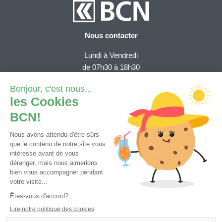
Nous contacter
Lundi à Vendredi
de 07h30 à 18h30
Depuis la Suisse (numéro gratuit):
0800 820 620
Depuis l'étranger (tarif national)
+41 32 723 61 11
Demande e-services
Contact général
Tutoriels et FAQ